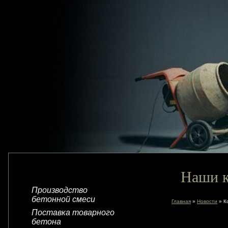
Наши к
Производство
бетонной смеси
Главная
»
Новости
» К
Поставка товарного
бетона